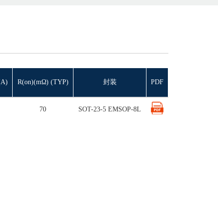
A)
R(on)(mΩ) (TYP)
封装
PDF
70
SOT-23-5 EMSOP-8L