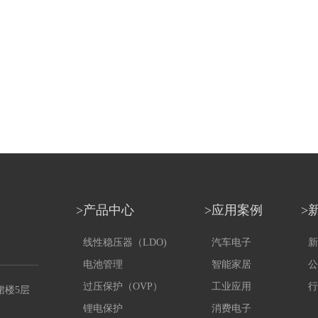
>产品中心
>应用案例
>
线性稳压器（LDO)
汽车电子
新
电池管理
智能家居
公
过压保护（OVP）
工业应用
行
裙楼5层
锂电保护
消费电子