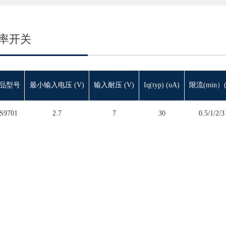
率开关
品型号
最小输入电压 (V)
输入耐压 (V)
Iq(typ) (uA)
限流(min）(
S9701
2.7
7
30
0.5/1/2/3