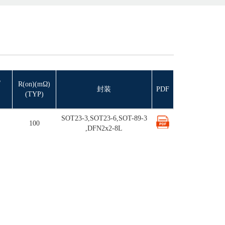
流
R(on)(mΩ)
）
封装
PDF
(TYP)
SOT23-3,SOT23-6,SOT-89-3
100
,DFN2x2-8L