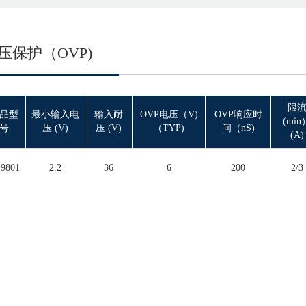
压保护（OVP)
限
品型
最小输入电
输入耐
OVP电压（V)
OVP响应时
(min
号
压 (V)
压 (V)
（TYP)
间（nS)
(A)
9801
2.2
36
6
200
2/3