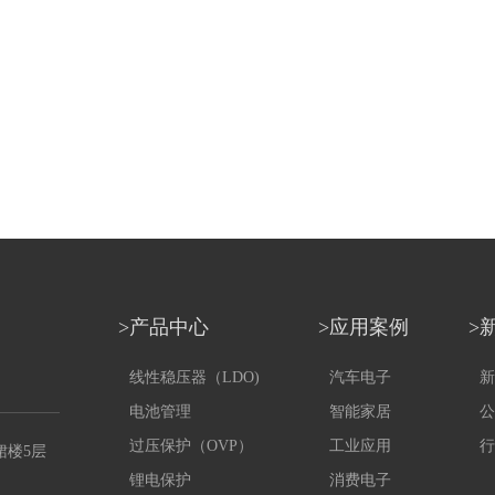
>产品中心
>应用案例
>
线性稳压器（LDO)
汽车电子
新
电池管理
智能家居
公
过压保护（OVP）
工业应用
行
裙楼5层
锂电保护
消费电子