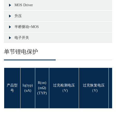
MOS Driver
升压
半桥驱动+MOS
电子开关
单节锂电保护
过
R(on)
产品型
Iq(typ)
过充检测电压
过充恢复电压
检
(mΩ)
号
(uA)
（V)
（V)
电
(TYP)
（