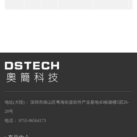
地址(大陸)： 深圳市南山区粤海街道软件产业基地4D栋裙楼5层26-
28号
电话： 0755-86564173